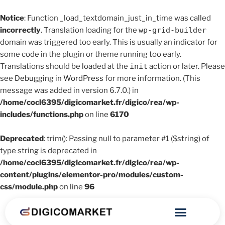
Notice
: Function _load_textdomain_just_in_time was called
incorrectly
. Translation loading for the
wp-grid-builder
domain was triggered too early. This is usually an indicator for
some code in the plugin or theme running too early.
Translations should be loaded at the
init
action or later. Please
see
Debugging in WordPress
for more information. (This
message was added in version 6.7.0.) in
/home/cocl6395/digicomarket.fr/digico/rea/wp-
includes/functions.php
on line
6170
Deprecated
: trim(): Passing null to parameter #1 ($string) of
type string is deprecated in
/home/cocl6395/digicomarket.fr/digico/rea/wp-
content/plugins/elementor-pro/modules/custom-
css/module.php
on line
96
nos prestations
nos réalisations