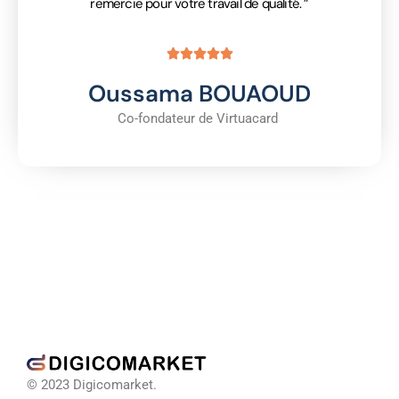
remercie pour votre travail de qualité. ”





Oussama BOUAOUD
Co-fondateur de Virtuacard
© 2023 Digicomarket.